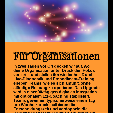
MASSGESCHNEIDERTES HYBRID-PROGRAMM
Für Organisationen
In zwei Tagen vor Ort decken wir auf, wo
deine Organisation unter Druck den Fokus
verliert – und stellen ihn wieder her. Durch
Live-Diagnostik und Embodiment-Training
erleben Teams, wie es sich anfühlt, ohne
ständige Reibung zu operieren. Das Upgrade
wird in einer 90-tägigen digitalen Integration
mit optionalem 1:1-Coaching stabilisiert.
Teams gewinnen typischerweise einen Tag
pro Woche zurück, halbieren die
Entscheidungszeit und verdoppeln die